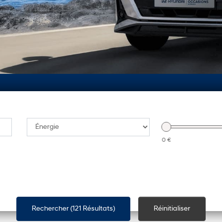
0 €
Rechercher (
121 Résultats
)
Réinitialiser